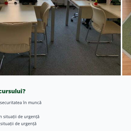
cursului?
i securitatea în muncă
în situaţii de urgenţă
 situaţii de urgenţă