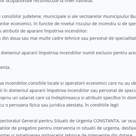
lor ocupationale recunoscute la nivel national.
l consiliilor judetene, municipale si ale sectoarelor municipiului Bu
orilor economici, în functie de nivelul riscului de incendiu si de spec
cu atributii de aparare împotriva incendiilor:
 din doua sau mai multe cadre tehnice sau personal de specialita
în domeniul apararii împotriva incendiilor numit exclusiv pentru ace
genta.
iva incendiilor,consiliile locale si operatorii economici care nu au ob
ii în domeniul apararii împotriva incendiilor sau personal de specia
opriu un salariat care sa îndeplineasca si atributii specifice în do
 o persoana fizica sau juridica atestata, în conditiile legii
spectoratul General pentru Situatii de Urgenta CONSTANTA, iar ocu
tilor de pregatire pentru interventia in situatii de urgenta, desfa
ntiei si intretinerea mijloacelor tehnice de interventie din dotare.