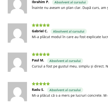
Evaluat la
5
Ibrahim P.
Absolvent al cursului
stele din 5
Înainte nu aveam un plan clar. După curs, am ș
Evaluat la
5
Gabriel C.
Absolvent al cursului
stele din 5
Mi-a plăcut modul în care au fost explicate lucru
Evaluat la
5
Paul M.
Absolvent al cursului
stele din 5
Cursul a fost pe gustul meu, simplu și direct. N
Evaluat la
5
Radu S.
Absolvent al cursului
stele din 5
Mi-a plăcut că s-a mers pe lucruri concrete. M-a