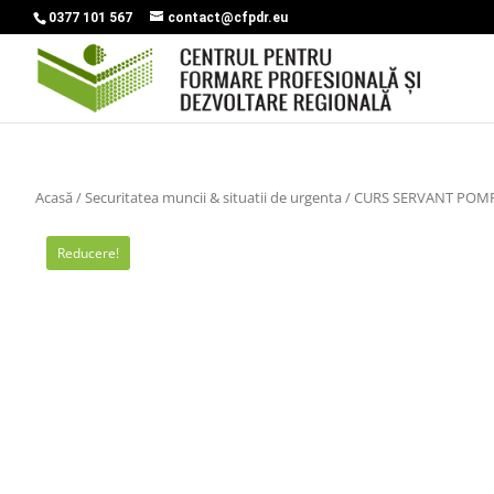
0377 101 567
contact@cfpdr.eu
Acasă
/
Securitatea muncii & situatii de urgenta
/ CURS SERVANT POM
Reducere!