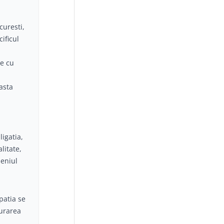
curesti,
ificul
te cu
asta
ligatia,
litate,
meniul
patia se
surarea