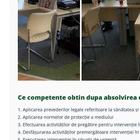
Ce competente obtin dupa absolvirea 
1. Aplicarea prevederilor legale referitoare la sănătatea ş
2. Aplicarea normelor de protecţie a mediului
3. Efectuarea activităţilor de pregătire pentru intervenţie 
4. Desfăşurarea activităţilor premergătoare intervenţiei în
5. Executarea intervenţiei în situaţii de urgenţă