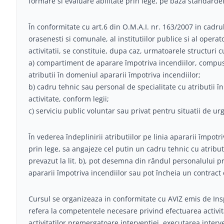
formare si evaluare abilitate prin lege, pe baza standarde
În conformitate cu art.6 din O.M.A.I. nr. 163/2007 in cadru
orasenesti si comunale, al institutiilor publice si al operat
activitatii, se constituie, dupa caz, urmatoarele structuri 
a) compartiment de aparare împotriva incendiilor, compus
atributii în domeniul apararii împotriva incendiilor;
b) cadru tehnic sau personal de specialitate cu atributii 
activitate, conform legii;
c) serviciu public voluntar sau privat pentru situatii de ur
În vederea îndeplinirii atributiilor pe linia apararii împotr
prin lege, sa angajeze cel putin un cadru tehnic cu atribut
prevazut la lit. b), pot desemna din rândul personalului pr
apararii împotriva incendiilor sau pot încheia un contract cu
Cursul se organizeaza in conformitate cu AVIZ emis de In
refera la competentele necesare privind efectuarea activita
activitatilor premergatoare interventiei, executarea interve